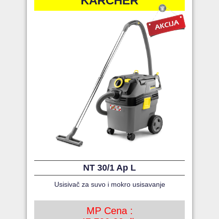
KARCHER
NT 30/1 Ap L
Usisivač za suvo i mokro usisavanje
MP Cena :