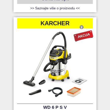
>> Saznajte više o proizvodu <<
KARCHER
WD 6 P S V