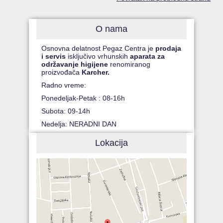
O nama
Osnovna delatnost Pegaz Centra je
prodaja
i servis
isključivo vrhunskih
aparata za
održavanje higijene
renomiranog
proizvođača
Karcher.
Radno vreme:
Ponedeljak-Petak : 08-16h
Subota: 09-14h
Nedelja: NERADNI DAN
Lokacija