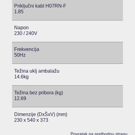
Priključni kabl H07RN-F
1.85
Napon
230 / 240V
Frekvencija
50Hz
Težina uklj ambalažu
14.6kg
Težina bez pribora (kg)
12.69
Dimenzije (DxŠxV) (mm)
230 x 540 x 373
Povratak na prethodnu stranu