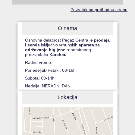
Povratak na prethodnu stranu
O nama
Osnovna delatnost Pegaz Centra je
prodaja
i servis
isključivo vrhunskih
aparata za
održavanje higijene
renomiranog
proizvođača
Karcher.
Radno vreme:
Ponedeljak-Petak : 08-16h
Subota: 09-14h
Nedelja: NERADNI DAN
Lokacija