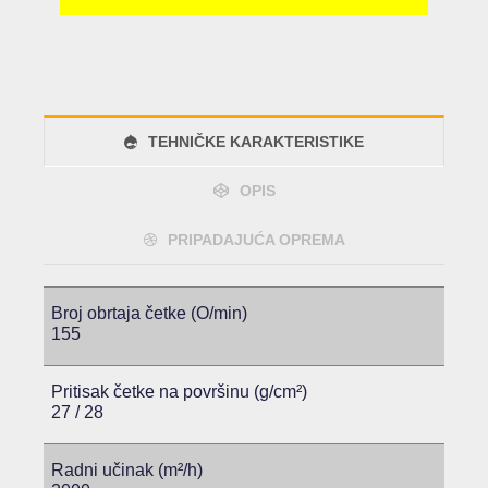
TEHNIČKE KARAKTERISTIKE
OPIS
PRIPADAJUĆA OPREMA
Broj obrtaja četke (O/min)
155
Pritisak četke na površinu (g/cm²)
27 / 28
Radni učinak (m²/h)