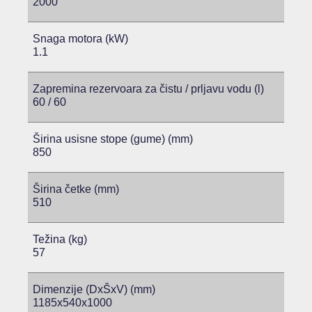
2000
Snaga motora (kW)
1.1
Zapremina rezervoara za čistu / prljavu vodu (l)
60 / 60
Širina usisne stope (gume) (mm)
850
Širina četke (mm)
510
Težina (kg)
57
Dimenzije (DxŠxV) (mm)
1185x540x1000