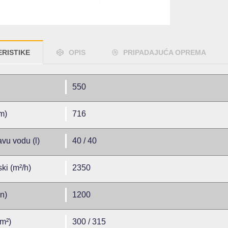
RISTIKE
OPIS
PRIPADAJUĆA OPREMA
550
m)
716
avu vodu (l)
40 / 40
ki (m²/h)
2350
in)
1200
cm²)
300 / 315