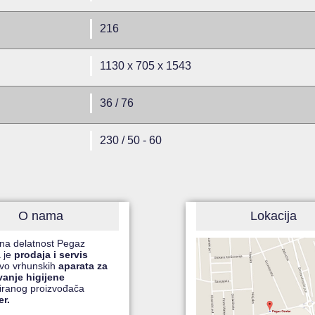
216
1130 x 705 x 1543
36 / 76
230 / 50 - 60
O nama
Lokacija
na delatnost Pegaz
 je
prodaja i servis
čivo vrhunskih
aparata za
vanje higijene
iranog proizvođača
er.