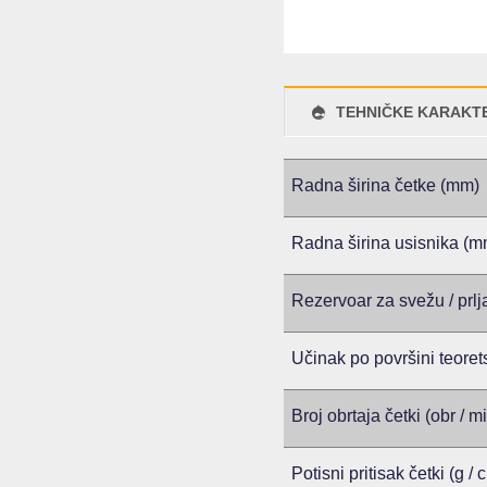
TEHNIČKE KARAKTE
Radna širina četke (mm)
Radna širina usisnika (m
Rezervoar za svežu / prlj
Učinak po površini teorets
Broj obrtaja četki (obr / m
Potisni pritisak četki (g / 