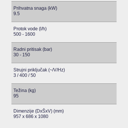
Prihvatna snaga (kW)
9.5
Protok vode (l/h)
500 - 1600
Radni pritisak (bar)
30 - 150
Strujni priključak (~/V/Hz)
3 / 400 / 50
Težina (kg)
95
Dimenzije (DxŠxV) (mm)
957 x 686 x 1080