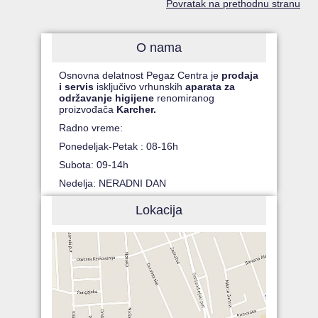
Povratak na prethodnu stranu
O nama
Osnovna delatnost Pegaz Centra je
prodaja
i servis
isključivo vrhunskih
aparata za
održavanje higijene
renomiranog
proizvođača
Karcher.
Radno vreme:
Ponedeljak-Petak : 08-16h
Subota: 09-14h
Nedelja: NERADNI DAN
Lokacija