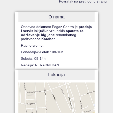
Povratak na prethodnu stranu
O nama
Osnovna delatnost Pegaz Centra je
prodaja
i servis
isključivo vrhunskih
aparata za
održavanje higijene
renomiranog
proizvođača
Karcher.
Radno vreme:
Ponedeljak-Petak : 08-16h
Subota: 09-14h
Nedelja: NERADNI DAN
Lokacija