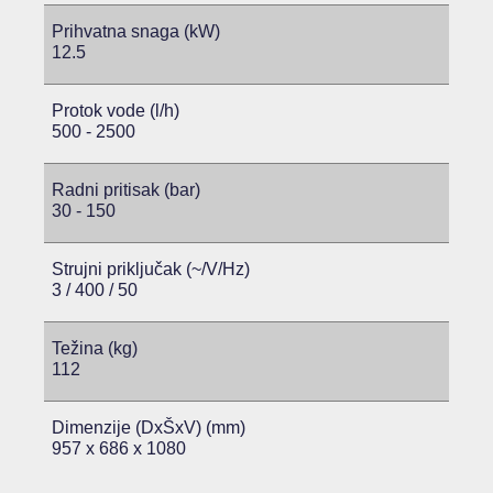
Prihvatna snaga (kW)
12.5
Protok vode (l/h)
500 - 2500
Radni pritisak (bar)
30 - 150
Strujni priključak (~/V/Hz)
3 / 400 / 50
Težina (kg)
112
Dimenzije (DxŠxV) (mm)
957 x 686 x 1080