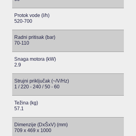
Protok vode (l/h)
520-700
Radni pritisak (bar)
70-110
Snaga motora (kW)
2.9
Strujni priključak (~/V/Hz)
1 / 220 - 240 / 50 - 60
Težina (kg)
57.1
Dimenzije (DxŠxV) (mm)
709 x 469 x 1000