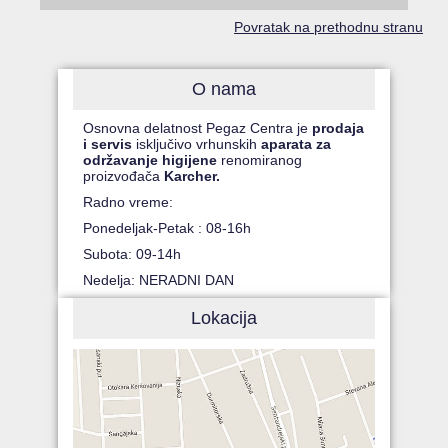
Povratak na prethodnu stranu
O nama
Osnovna delatnost Pegaz Centra je
prodaja
i servis
isključivo vrhunskih
aparata za
održavanje higijene
renomiranog
proizvođača
Karcher.
Radno vreme:
Ponedeljak-Petak : 08-16h
Subota: 09-14h
Nedelja: NERADNI DAN
Lokacija