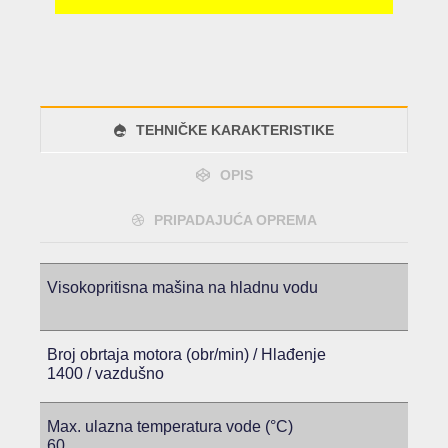
TEHNIČKE KARAKTERISTIKE
OPIS
PRIPADAJUĆA OPREMA
Visokopritisna mašina na hladnu vodu
Broj obrtaja motora (obr/min) / Hlađenje
1400 / vazdušno
Max. ulazna temperatura vode (°C)
60