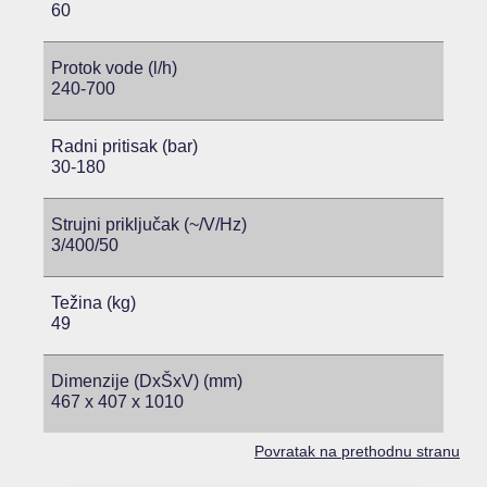
60
Protok vode (l/h)
240-700
Radni pritisak (bar)
30-180
Strujni priključak (~/V/Hz)
3/400/50
Težina (kg)
49
Dimenzije (DxŠxV) (mm)
467 x 407 x 1010
Povratak na prethodnu stranu