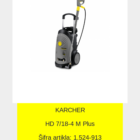
KARCHER
HD 7/18-4 M Plus
Šifra artikla: 1.524-913