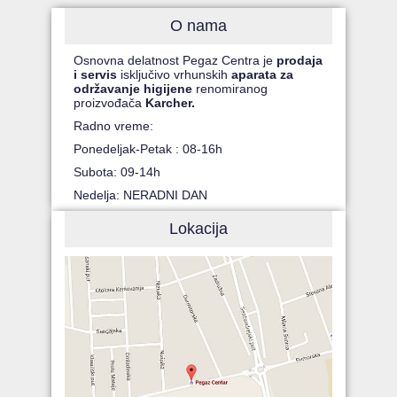
O nama
Osnovna delatnost Pegaz Centra je
prodaja
i servis
isključivo vrhunskih
aparata za
održavanje higijene
renomiranog
proizvođača
Karcher.
Radno vreme:
Ponedeljak-Petak : 08-16h
Subota: 09-14h
Nedelja: NERADNI DAN
Lokacija