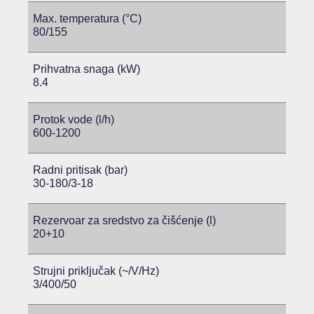
Max. temperatura (°C)
80/155
Prihvatna snaga (kW)
8.4
Protok vode (l/h)
600-1200
Radni pritisak (bar)
30-180/3-18
Rezervoar za sredstvo za čišćenje (l)
20+10
Strujni priključak (~/V/Hz)
3/400/50