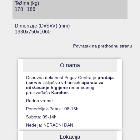
Težina (kg)
178 | 186
Dimenzije (DxŠxV) (mm)
1330x750x1060
Povratak na prethodnu stranu
O nama
Osnovna delatnost Pegaz Centra je
prodaja
i servis
isključivo vrhunskih
aparata za
održavanje higijene
renomiranog
proizvođača
Karcher.
Radno vreme:
Ponedeljak-Petak : 08-16h
Subota: 09-14h
Nedelja: NERADNI DAN
Lokacija