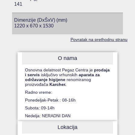
141
Dimenzije (DxŠxV) (mm)
1220 x 670 x 1530
Povratak na prethodnu stranu
O nama
Osnovna delatnost Pegaz Centra je
prodaja
i servis
isključivo vrhunskih
aparata za
održavanje higijene
renomiranog
proizvođača
Karcher.
Radno vreme:
Ponedeljak-Petak : 08-16h
Subota: 09-14h
Nedelja: NERADNI DAN
Lokacija