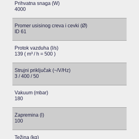
Prihvatna snaga (W)
4000
Promer usisinog creva i cevki (Ø)
ID 61
Protok vazduha (l/s)
139 ( m³ / h = 500 )
Strujni priključak (~/V/Hz)
3 / 400 / 50
Vakuum (mbar)
180
Zapremina (l)
100
Težina (kg)