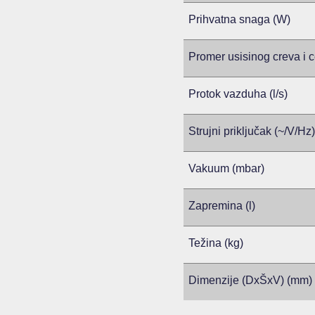
Prihvatna snaga (W)
Promer usisinog creva i c
Protok vazduha (l/s)
Strujni priključak (~/V/Hz)
Vakuum (mbar)
Zapremina (l)
Težina (kg)
Dimenzije (DxŠxV) (mm)