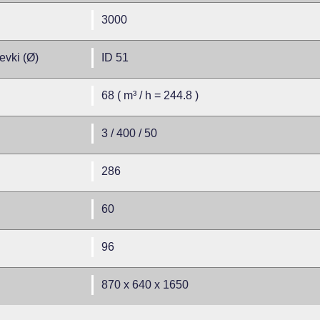
3000
evki (Ø)
ID 51
68 ( m³ / h = 244.8 )
3 / 400 / 50
286
60
96
870 x 640 x 1650