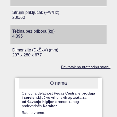
Strujni priključak (~/V/Hz)
230/60
Težina bez pribora (kg)
4.395
Dimenzije (DxŠxV) (mm)
297 x 280 x 677
Povratak na prethodnu stranu
O nama
Osnovna delatnost Pegaz Centra je
prodaja
i servis
isključivo vrhunskih
aparata za
održavanje higijene
renomiranog
proizvođača
Karcher.
Radno vreme: