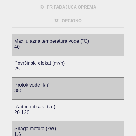
PRIPADAJUĆA OPREMA
OPCIONO
Max. ulazna temperatura vode (°C)
40
Površinski efekat (m²/h)
25
Protok vode (l/h)
380
Radni pritisak (bar)
20-120
Snaga motora (kW)
1.6