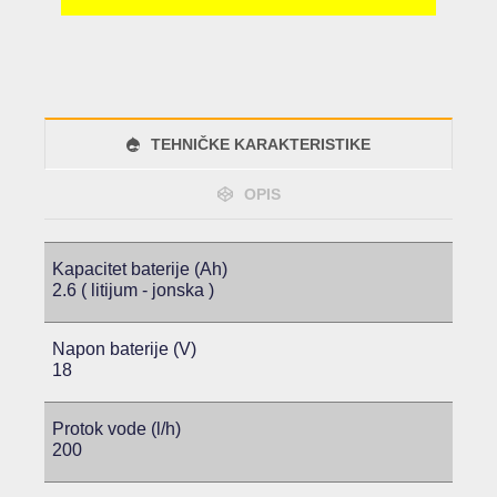
TEHNIČKE KARAKTERISTIKE
OPIS
Kapacitet baterije (Ah)
2.6 ( litijum - jonska )
Napon baterije (V)
18
Protok vode (l/h)
200