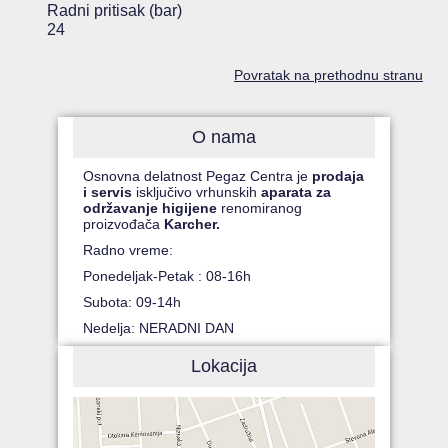
Radni pritisak (bar)
24
Povratak na prethodnu stranu
O nama
Osnovna delatnost Pegaz Centra je
prodaja
i servis
isključivo vrhunskih
aparata za
održavanje higijene
renomiranog
proizvođača
Karcher.
Radno vreme:
Ponedeljak-Petak : 08-16h
Subota: 09-14h
Nedelja: NERADNI DAN
Lokacija