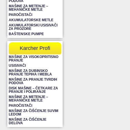
PODOVA
MAŠINE ZA METENJE –
MEHANIČKE METLE
PAROČISTAČI
AKUMULATORSKE METLE
AKUMULATORSKI USISIVAČI
ZA PROZORE
BAŠTENSKE PUMPE
Karcher Profi
MAŠINE ZA VISOKOPRITISNO
PRANJE
USISIVAČI
MAŠINE ZA DUBINSKO
PRANJE TEPIHA I MEBLA
MAŠINE ZA PRANJE TVRDIH
PODOVA
DISK MAŠINE – ČETKARE ZA
PRANJE I POLIRANJE
MAŠINE ZA METENJE –
MEHANIČKE METLE
PAROČISTAČI
MAŠINE ZA ČIŠĆENJE SUVIM
LEDOM
MAŠINE ZA ČIŠĆENJE
DELOVA