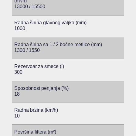
(m²/h)
13000 / 15500
Radna širina glavnog valjka (mm)
1000
Radna širina sa 1 / 2 bočne metlice (mm)
1300 / 1550
Rezervoar za smeće (l)
300
Sposobnost penjanja (%)
18
Radna brzina (km/h)
10
Površina filtera (m²)