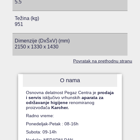
5.5
Težina (kg)
951
Dimenzije (DxŠxV) (mm)
2150 x 1330 x 1430
Povratak na prethodnu stranu
O nama
Osnovna delatnost Pegaz Centra je
prodaja
i servis
isključivo vrhunskih
aparata za
održavanje higijene
renomiranog
proizvođača
Karcher.
Radno vreme:
Ponedeljak-Petak : 08-16h
Subota: 09-14h
Nedelja: NERADNI DAN