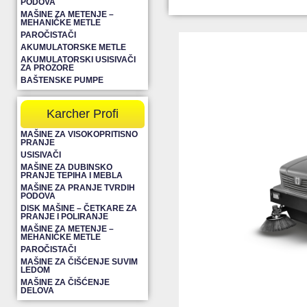
PODOVA
MAŠINE ZA METENJE –
MEHANIČKE METLE
PAROČISTAČI
AKUMULATORSKE METLE
AKUMULATORSKI USISIVAČI
ZA PROZORE
BAŠTENSKE PUMPE
Karcher Profi
MAŠINE ZA VISOKOPRITISNO
PRANJE
USISIVAČI
MAŠINE ZA DUBINSKO
PRANJE TEPIHA I MEBLA
MAŠINE ZA PRANJE TVRDIH
PODOVA
DISK MAŠINE – ČETKARE ZA
PRANJE I POLIRANJE
MAŠINE ZA METENJE –
MEHANIČKE METLE
PAROČISTAČI
MAŠINE ZA ČIŠĆENJE SUVIM
LEDOM
MAŠINE ZA ČIŠĆENJE
DELOVA