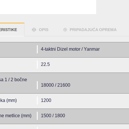
RISTIKE
OPIS
PRIPADAJUĆA OPREMA
4-taktni Dizel motor / Yanmar
22.5
a 1 / 2 bočne
18000 / 21600
jka (mm)
1200
čne metlice (mm)
1500 / 1800