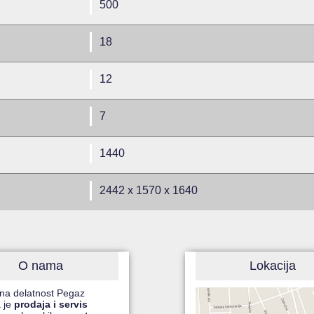
500
18
12
7
1440
2442 x 1570 x 1640
O nama
Lokacija
na delatnost Pegaz
 je
prodaja i servis