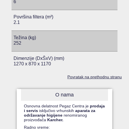
6
Površina filtera (m²)
2.1
Težina (kg)
252
Dimenzije (DxŠxV) (mm)
1270 x 870 x 1170
Povratak na prethodnu stranu
O nama
Osnovna delatnost Pegaz Centra je
prodaja
i servis
isključivo vrhunskih
aparata za
održavanje higijene
renomiranog
proizvođača
Karcher.
Radno vreme: