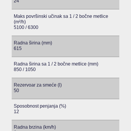
24
Maks površinski učinak sa 1 / 2 bočne metlice
(m²/h)
5100 / 6300
Radna širina (mm)
615
Radna širina sa 1 / 2 bočne metlice (mm)
850 / 1050
Rezervoar za smeće (l)
50
Sposobnost penjanja (%)
12
Radna brzina (km/h)