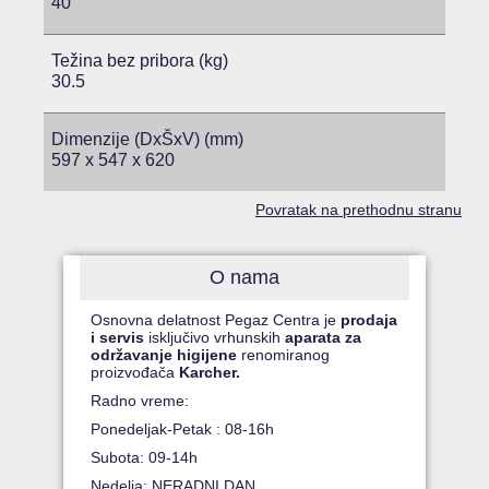
40
Težina bez pribora (kg)
30.5
Dimenzije (DxŠxV) (mm)
597 x 547 x 620
Povratak na prethodnu stranu
O nama
Osnovna delatnost Pegaz Centra je
prodaja
i servis
isključivo vrhunskih
aparata za
održavanje higijene
renomiranog
proizvođača
Karcher.
Radno vreme:
Ponedeljak-Petak : 08-16h
Subota: 09-14h
Nedelja: NERADNI DAN