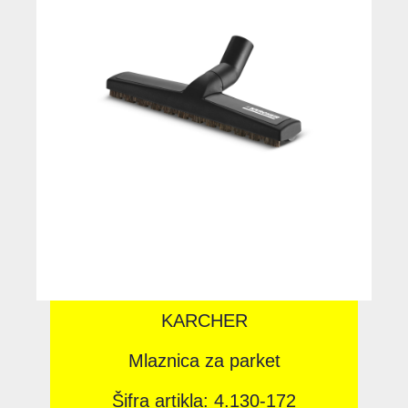
KARCHER
Mlaznica za parket
Šifra artikla: 4.130-172