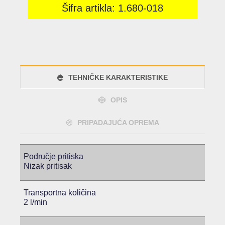
Šifra artikla: 1.680-018
TEHNIČKE KARAKTERISTIKE
OPIS
PRIPADAJUĆA OPREMA
Područje pritiska
Nizak pritisak
Transportna količina
2 l/min