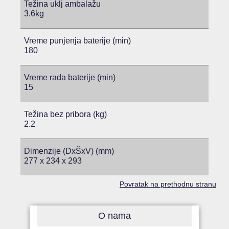
Težina uklj ambalažu
3.6kg
Vreme punjenja baterije (min)
180
Vreme rada baterije (min)
15
Težina bez pribora (kg)
2.2
Dimenzije (DxŠxV) (mm)
277 x 234 x 293
Povratak na prethodnu stranu
O nama