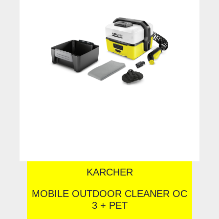
KARCHER
MOBILE OUTDOOR CLEANER OC
3 + PET