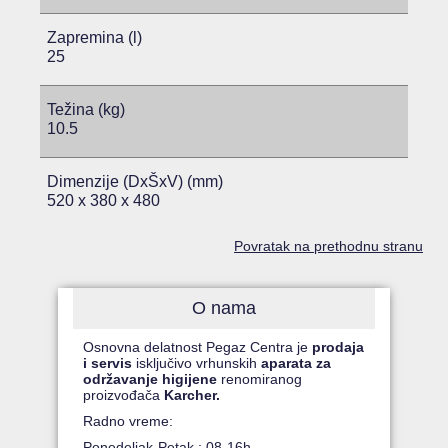
Zapremina (l)
25
Težina (kg)
10.5
Dimenzije (DxŠxV) (mm)
520 x 380 x 480
Povratak na prethodnu stranu
O nama
Osnovna delatnost Pegaz Centra je
prodaja
i servis
isključivo vrhunskih
aparata za
održavanje higijene
renomiranog
proizvođača
Karcher.
Radno vreme:
Ponedeljak-Petak : 08-16h