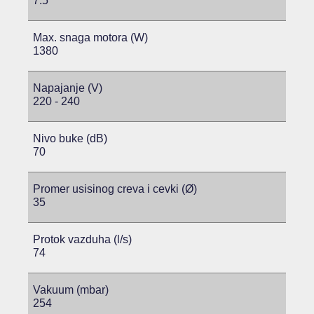
7.5
Max. snaga motora (W)
1380
Napajanje (V)
220 - 240
Nivo buke (dB)
70
Promer usisinog creva i cevki (Ø)
35
Protok vazduha (l/s)
74
Vakuum (mbar)
254