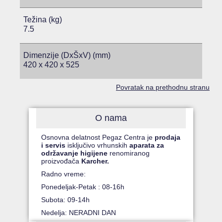
Težina (kg)
7.5
Dimenzije (DxŠxV) (mm)
420 x 420 x 525
Povratak na prethodnu stranu
O nama
Osnovna delatnost Pegaz Centra je
prodaja
i servis
isključivo vrhunskih
aparata za
održavanje higijene
renomiranog
proizvođača
Karcher.
Radno vreme:
Ponedeljak-Petak : 08-16h
Subota: 09-14h
Nedelja: NERADNI DAN