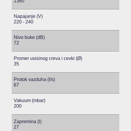
1380
Napajanje (V)
220 - 240
Nivo buke (dB)
72
Promer usisinog creva i cevki (Ø)
35
Protok vazduha (l/s)
67
Vakuum (mbar)
200
Zapremina (l)
27