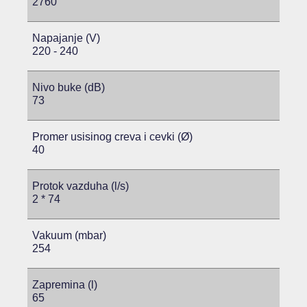
2760
Napajanje (V)
220 - 240
Nivo buke (dB)
73
Promer usisinog creva i cevki (Ø)
40
Protok vazduha (l/s)
2 * 74
Vakuum (mbar)
254
Zapremina (l)
65