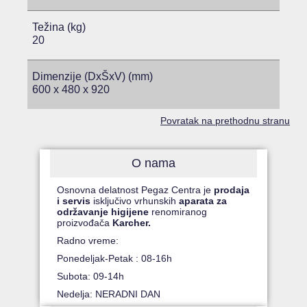
Težina (kg)
20
Dimenzije (DxŠxV) (mm)
600 x 480 x 920
Povratak na prethodnu stranu
O nama
Osnovna delatnost Pegaz Centra je
prodaja
i servis
isključivo vrhunskih
aparata za
održavanje higijene
renomiranog
proizvođača
Karcher.
Radno vreme:
Ponedeljak-Petak : 08-16h
Subota: 09-14h
Nedelja: NERADNI DAN