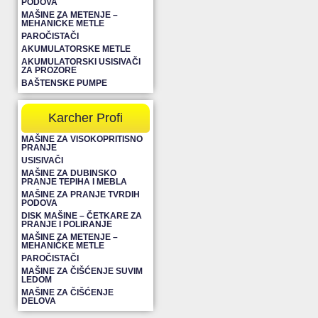
PODOVA
MAŠINE ZA METENJE –
MEHANIČKE METLE
PAROČISTAČI
AKUMULATORSKE METLE
AKUMULATORSKI USISIVAČI
ZA PROZORE
BAŠTENSKE PUMPE
Karcher Profi
MAŠINE ZA VISOKOPRITISNO
PRANJE
USISIVAČI
MAŠINE ZA DUBINSKO
PRANJE TEPIHA I MEBLA
MAŠINE ZA PRANJE TVRDIH
PODOVA
DISK MAŠINE – ČETKARE ZA
PRANJE I POLIRANJE
MAŠINE ZA METENJE –
MEHANIČKE METLE
PAROČISTAČI
MAŠINE ZA ČIŠĆENJE SUVIM
LEDOM
MAŠINE ZA ČIŠĆENJE
DELOVA