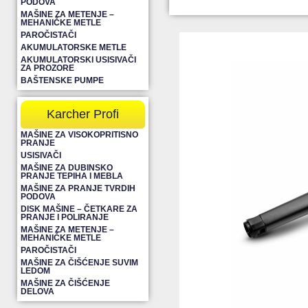
PODOVA
MAŠINE ZA METENJE –
MEHANIČKE METLE
PAROČISTAČI
AKUMULATORSKE METLE
AKUMULATORSKI USISIVAČI
ZA PROZORE
BAŠTENSKE PUMPE
Karcher Profi
MAŠINE ZA VISOKOPRITISNO
PRANJE
USISIVAČI
MAŠINE ZA DUBINSKO
PRANJE TEPIHA I MEBLA
MAŠINE ZA PRANJE TVRDIH
PODOVA
DISK MAŠINE – ČETKARE ZA
PRANJE I POLIRANJE
MAŠINE ZA METENJE –
MEHANIČKE METLE
PAROČISTAČI
MAŠINE ZA ČIŠĆENJE SUVIM
LEDOM
MAŠINE ZA ČIŠĆENJE
DELOVA