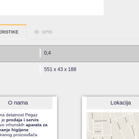
RISTIKE
OPIS
0,4
551 x 43 x 188
O nama
Lokacija
na delatnost Pegaz
 je
prodaja i servis
čivo vrhunskih
aparata za
vanje higijene
iranog proizvođača