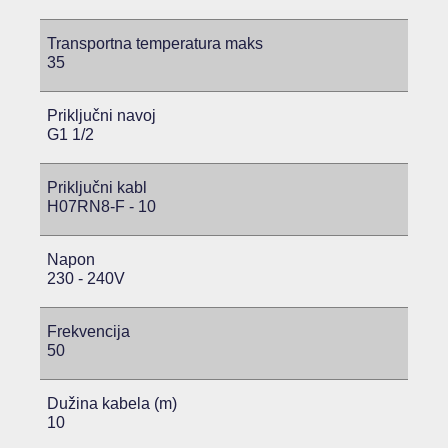
Transportna temperatura maks
35
Priključni navoj
G1 1/2
Priključni kabl
H07RN8-F - 10
Napon
230 - 240V
Frekvencija
50
Dužina kabela (m)
10