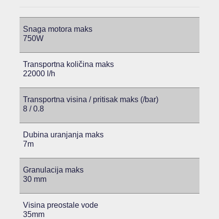
Snaga motora maks
750W
Transportna količina maks
22000 l/h
Transportna visina / pritisak maks (/bar)
8 / 0.8
Dubina uranjanja maks
7m
Granulacija maks
30 mm
Visina preostale vode
35mm