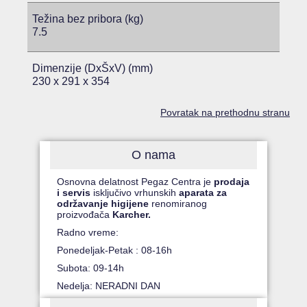
Težina bez pribora (kg)
7.5
Dimenzije (DxŠxV) (mm)
230 x 291 x 354
Povratak na prethodnu stranu
O nama
Osnovna delatnost Pegaz Centra je
prodaja
i servis
isključivo vrhunskih
aparata za
održavanje higijene
renomiranog
proizvođača
Karcher.
Radno vreme:
Ponedeljak-Petak : 08-16h
Subota: 09-14h
Nedelja: NERADNI DAN