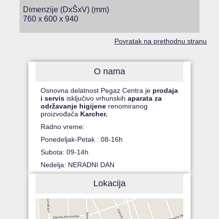
Dimenzije (DxŠxV) (mm)
760 x 600 x 940
Povratak na prethodnu stranu
O nama
Osnovna delatnost Pegaz Centra je
prodaja
i servis
isključivo vrhunskih
aparata za
održavanje higijene
renomiranog
proizvođača
Karcher.
Radno vreme:
Ponedeljak-Petak : 08-16h
Subota: 09-14h
Nedelja: NERADNI DAN
Lokacija