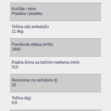
Kućište / okvir
Plastika / plastika
Težina uklj ambalažu
11.4kg
Površinski efekat (m²/h)
1800
Radna širina sa bočnim metlama (mm)
510
Rezervoar za nečistoće (l)
20
Težina (kg)
9.8