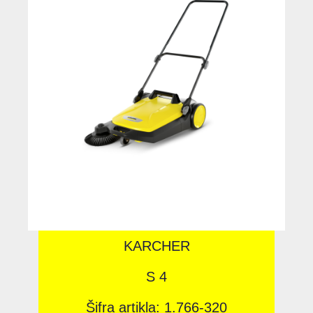
KARCHER
S 4
Šifra artikla: 1.766-320