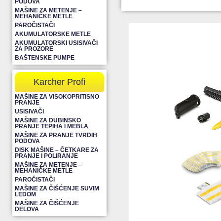
PODOVA
MAŠINE ZA METENJE –
MEHANIČKE METLE
PAROČISTAČI
AKUMULATORSKE METLE
AKUMULATORSKI USISIVAČI
ZA PROZORE
BAŠTENSKE PUMPE
Karcher Profi
MAŠINE ZA VISOKOPRITISNO
PRANJE
USISIVAČI
MAŠINE ZA DUBINSKO
PRANJE TEPIHA I MEBLA
MAŠINE ZA PRANJE TVRDIH
PODOVA
DISK MAŠINE – ČETKARE ZA
PRANJE I POLIRANJE
MAŠINE ZA METENJE –
MEHANIČKE METLE
PAROČISTAČI
MAŠINE ZA ČIŠĆENJE SUVIM
LEDOM
MAŠINE ZA ČIŠĆENJE
DELOVA