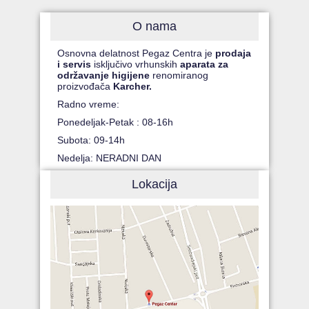
O nama
Osnovna delatnost Pegaz Centra je
prodaja
i servis
isključivo vrhunskih
aparata za
održavanje higijene
renomiranog
proizvođača
Karcher.
Radno vreme:
Ponedeljak-Petak : 08-16h
Subota: 09-14h
Nedelja: NERADNI DAN
Lokacija