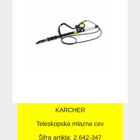
KARCHER
Teleskopska mlazna cev
Šifra artikla: 2.642-347