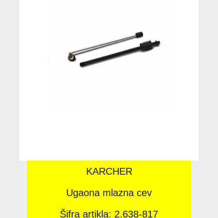
KARCHER
Ugaona mlazna cev
Šifra artikla: 2.638-817