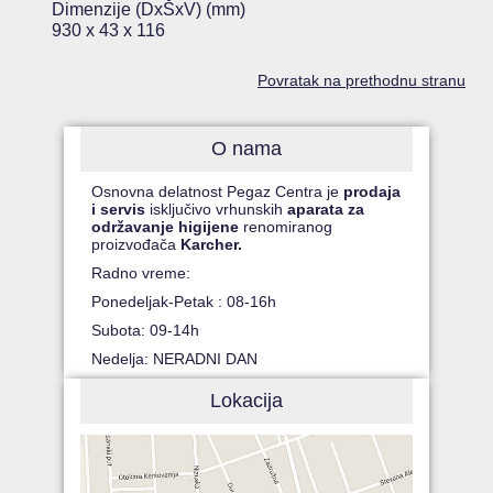
Dimenzije (DxŠxV) (mm)
930 x 43 x 116
Povratak na prethodnu stranu
O nama
Osnovna delatnost Pegaz Centra je
prodaja
i servis
isključivo vrhunskih
aparata za
održavanje higijene
renomiranog
proizvođača
Karcher.
Radno vreme:
Ponedeljak-Petak : 08-16h
Subota: 09-14h
Nedelja: NERADNI DAN
Lokacija