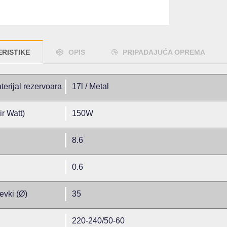
RISTIKE
OPIS
PRIPADAJUĆA OPREMA
erijal rezervoara
17l / Metal
r Watt)
150W
8.6
0.6
evki (Ø)
35
220-240/50-60