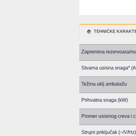
TEHNIČKE KARAKTE
Zapremina rezervoara/mat
Stvarna usisna snaga* (Ai
Težina uklj ambalažu
Prihvatna snaga (kW)
Promer usisinog creva i c
Strujni priključak (~/V/Hz)