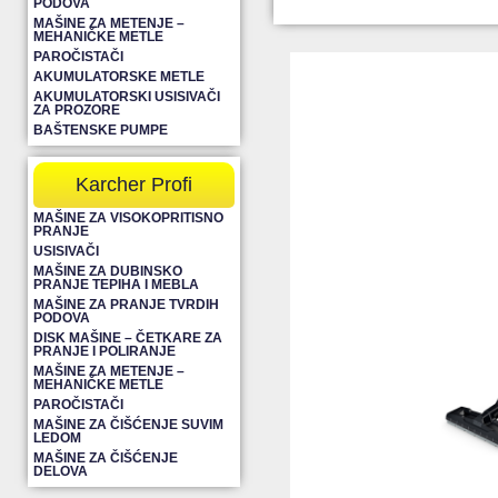
PODOVA
MAŠINE ZA METENJE –
MEHANIČKE METLE
PAROČISTAČI
AKUMULATORSKE METLE
AKUMULATORSKI USISIVAČI
ZA PROZORE
BAŠTENSKE PUMPE
Karcher Profi
MAŠINE ZA VISOKOPRITISNO
PRANJE
USISIVAČI
MAŠINE ZA DUBINSKO
PRANJE TEPIHA I MEBLA
MAŠINE ZA PRANJE TVRDIH
PODOVA
DISK MAŠINE – ČETKARE ZA
PRANJE I POLIRANJE
MAŠINE ZA METENJE –
MEHANIČKE METLE
PAROČISTAČI
MAŠINE ZA ČIŠĆENJE SUVIM
LEDOM
MAŠINE ZA ČIŠĆENJE
DELOVA