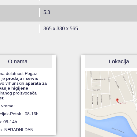
5.3
365 x 330 x 565
O nama
Lokacija
na delatnost Pegaz
 je
prodaja i servis
čivo vrhunskih
aparata za
vanje higijene
iranog proizvođača
er.
 vreme:
ljak-Petak : 08-16h
a: 09-14h
ja: NERADNI DAN