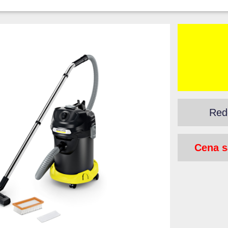
Red
Cena s