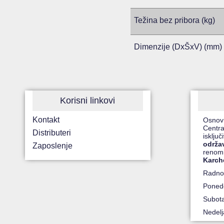
Težina bez pribora (kg)
Dimenzije (DxŠxV) (mm)
Korisni linkovi
Kontakt
Osnov
Centra
Distributeri
isklju
održa
Zaposlenje
renom
Karch
Radno
Ponede
Subot
Nedel