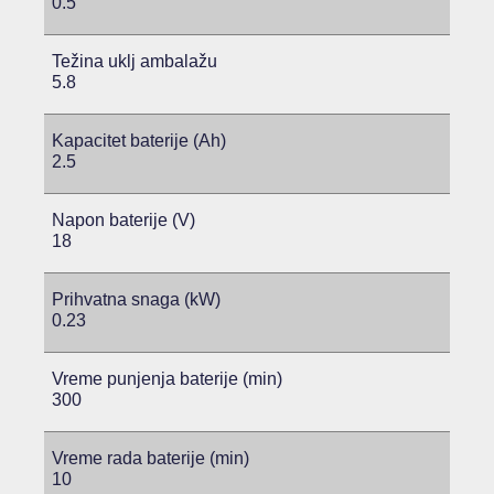
0.5
Težina uklj ambalažu
5.8
Kapacitet baterije (Ah)
2.5
Napon baterije (V)
18
Prihvatna snaga (kW)
0.23
Vreme punjenja baterije (min)
300
Vreme rada baterije (min)
10