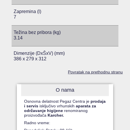
Zapremina (l)
7
Težina bez pribora (kg)
3.14
Dimenzije (DxŠxV) (mm)
386 x 279 x 312
Povratak na prethodnu stranu
O nama
Osnovna delatnost Pegaz Centra je
prodaja
i servis
isključivo vrhunskih
aparata za
održavanje higijene
renomiranog
proizvođača
Karcher.
Radno vreme: