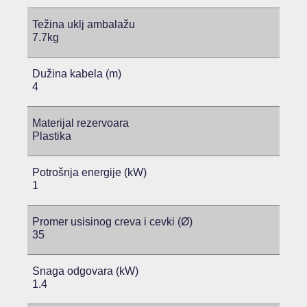
Težina uklj ambalažu
7.7kg
Dužina kabela (m)
4
Materijal rezervoara
Plastika
Potrošnja energije (kW)
1
Promer usisinog creva i cevki (Ø)
35
Snaga odgovara (kW)
1.4