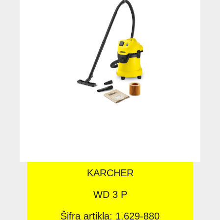
KARCHER
WD 3 P
Šifra artikla: 1.629-880