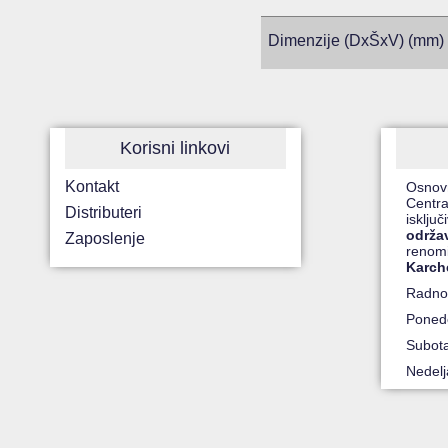
Dimenzije (DxŠxV) (mm)
Korisni linkovi
Kontakt
Osnov
Centra
Distributeri
isklju
održa
Zaposlenje
renom
Karch
Radno
Ponede
Subot
Nedel