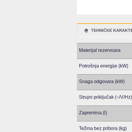
TEHNIČKE KARAKTE
Materijal rezervoara
Potrošnja energije (kW)
Snaga odgovara (kW)
Strujni priključak (~/V/Hz)
Zapremina (l)
Težina bez pribora (kg)