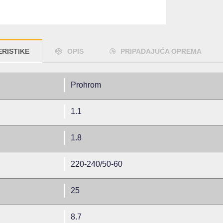
RISTIKE
OPIS
PRIPADAJUĆA OPREMA
Prohrom
1.1
1.8
220-240/50-60
25
8.7