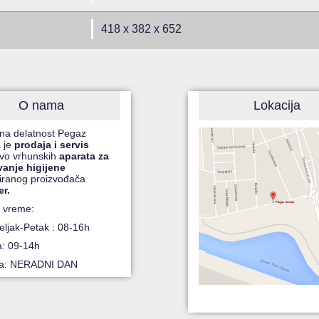
418 x 382 x 652
O nama
Lokacija
na delatnost Pegaz
 je
prodaja i servis
čivo vrhunskih
aparata za
vanje higijene
iranog proizvođača
er.
 vreme:
ljak-Petak : 08-16h
a: 09-14h
ja: NERADNI DAN