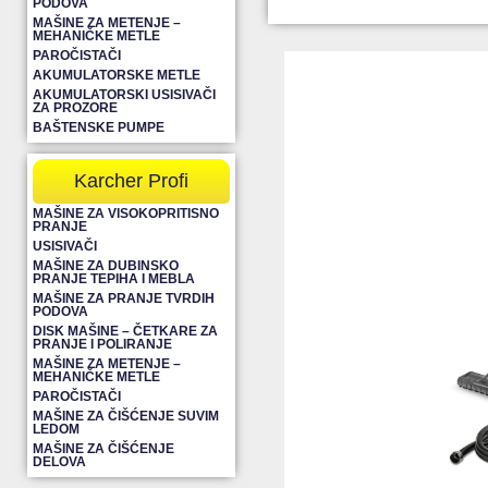
PODOVA
MAŠINE ZA METENJE –
MEHANIČKE METLE
PAROČISTAČI
AKUMULATORSKE METLE
AKUMULATORSKI USISIVAČI
ZA PROZORE
BAŠTENSKE PUMPE
Karcher Profi
MAŠINE ZA VISOKOPRITISNO
PRANJE
USISIVAČI
MAŠINE ZA DUBINSKO
PRANJE TEPIHA I MEBLA
MAŠINE ZA PRANJE TVRDIH
PODOVA
DISK MAŠINE – ČETKARE ZA
PRANJE I POLIRANJE
MAŠINE ZA METENJE –
MEHANIČKE METLE
PAROČISTAČI
MAŠINE ZA ČIŠĆENJE SUVIM
LEDOM
MAŠINE ZA ČIŠĆENJE
DELOVA