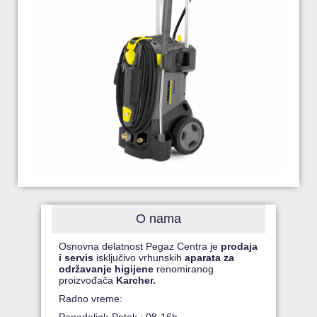
O nama
Osnovna delatnost Pegaz Centra je
prodaja
i servis
isključivo vrhunskih
aparata za
održavanje higijene
renomiranog
proizvođača
Karcher.
Radno vreme: