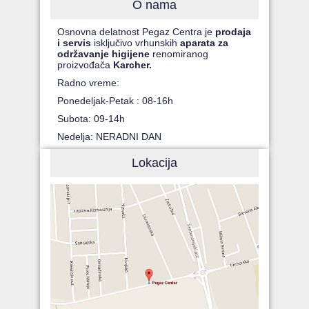
O nama
Osnovna delatnost Pegaz Centra je
prodaja
i servis
isključivo vrhunskih
aparata za
održavanje higijene
renomiranog
proizvođača
Karcher.
Radno vreme:
Ponedeljak-Petak : 08-16h
Subota: 09-14h
Nedelja: NERADNI DAN
Lokacija