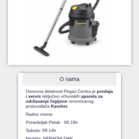
O nama
Osnovna delatnost Pegaz Centra je
prodaja
i servis
isključivo vrhunskih
aparata za
održavanje higijene
renomiranog
proizvođača
Karcher.
Radno vreme:
Ponedeljak-Petak : 08-16h
Subota: 09-14h
Nedelja: NERADNI DAN