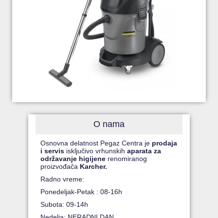
O nama
Osnovna delatnost Pegaz Centra je
prodaja
i servis
isključivo vrhunskih
aparata za
održavanje higijene
renomiranog
proizvođača
Karcher.
Radno vreme:
Ponedeljak-Petak : 08-16h
Subota: 09-14h
Nedelja: NERADNI DAN