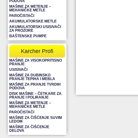
PODOVA
MAŠINE ZA METENJE –
MEHANIČKE METLE
PAROČISTAČI
AKUMULATORSKE METLE
AKUMULATORSKI USISIVAČI
ZA PROZORE
BAŠTENSKE PUMPE
Karcher Profi
MAŠINE ZA VISOKOPRITISNO
PRANJE
USISIVAČI
MAŠINE ZA DUBINSKO
PRANJE TEPIHA I MEBLA
MAŠINE ZA PRANJE TVRDIH
PODOVA
DISK MAŠINE – ČETKARE ZA
PRANJE I POLIRANJE
MAŠINE ZA METENJE –
MEHANIČKE METLE
PAROČISTAČI
MAŠINE ZA ČIŠĆENJE SUVIM
LEDOM
MAŠINE ZA ČIŠĆENJE
DELOVA