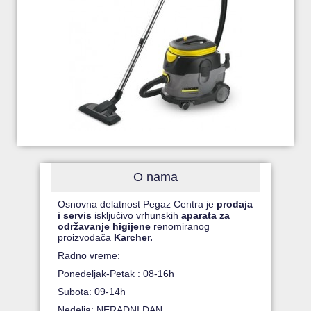
O nama
Osnovna delatnost Pegaz Centra je
prodaja
i servis
isključivo vrhunskih
aparata za
održavanje higijene
renomiranog
proizvođača
Karcher.
Radno vreme:
Ponedeljak-Petak : 08-16h
Subota: 09-14h
Nedelja: NERADNI DAN