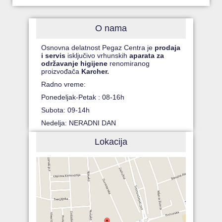
O nama
Osnovna delatnost Pegaz Centra je
prodaja
i servis
isključivo vrhunskih
aparata za
održavanje higijene
renomiranog
proizvođača
Karcher.
Radno vreme:
Ponedeljak-Petak : 08-16h
Subota: 09-14h
Nedelja: NERADNI DAN
Lokacija