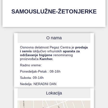
SAMOUSLUŽNE-ŽETONJERKE
O nama
Osnovna delatnost Pegaz Centra je
prodaja
i servis
isključivo vrhunskih
aparata za
održavanje higijene
renomiranog
proizvođača
Karcher.
Radno vreme:
Ponedeljak-Petak : 08-16h
Subota: 09-14h
Nedelja: NERADNI DAN
Lokacija